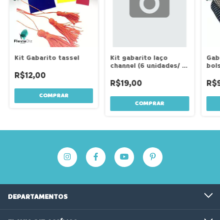
Kit Gabarito tassel
Kit gabarito laço
Gab
channel (6 unidades/ 6
bol
tamanhos diferentes)
R$12,00
R$19,00
R$
COMPRAR
COMPRAR
DEPARTAMENTOS