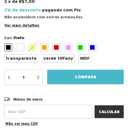
2
x
de
R$7,00
2% de desconto
pagando com Pix
Não acumulável com outras promoções
Ver mais detalhes
Cor:
Preto
transparente
verde tiffany
MDF
ALTERAR CEP
Entregas para o CEP:
Meios de envio
CALCULAR
Não sei meu CEP