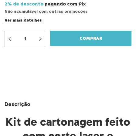
2% de desconto
pagando com Pix
Não acumulável com outras promoções
Ver mais detalhes
Meios de envio
ALTERAR CEP
Entregas para o CEP:
CALCULAR
Descrição
Kit de cartonagem feito
com corte laser e