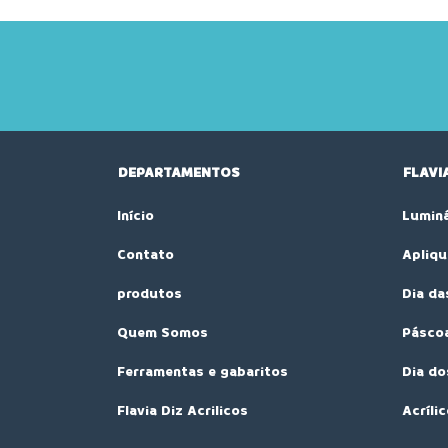
DEPARTAMENTOS
FLAVI
Início
Luminá
Contato
Apliqu
produtos
Dia da
Quem Somos
Pásco
Ferramentas e gabaritos
Dia d
Flavia Diz Acrilicos
Acríli