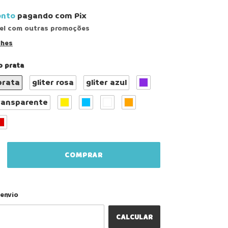
onto
pagando com Pix
el com outras promoções
lhes
o prata
prata
gliter rosa
gliter azul
ransparente
ALTERAR CEP
 o CEP:
envio
CALCULAR