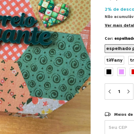
2% de desc
Não acumuláv
Ver mais deta
Cor:
espelhad
espelhado 
tiffany
t
Entregas para
Meios de 