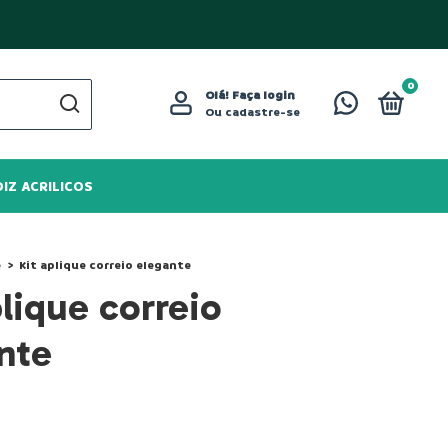
0
Olá!
Faça login
Ou cadastre-se
DIZ ACRILICOS
e
>
Kit aplique correio elegante
plique correio
nte