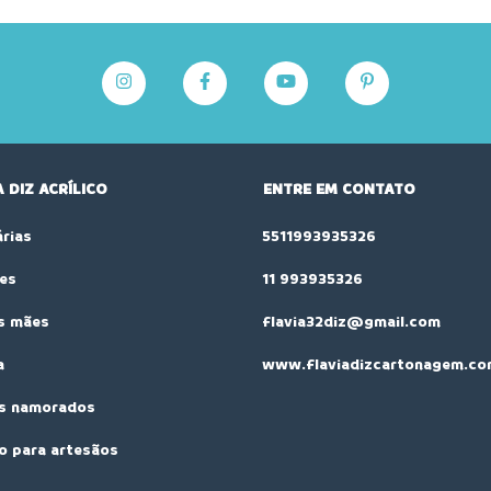
A DIZ ACRÍLICO
ENTRE EM CONTATO
rias
5511993935326
es
11 993935326
s mães
flavia32diz@gmail.com
a
www.flaviadizcartonagem.co
os namorados
co para artesãos