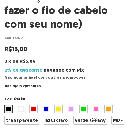
fazer o fio de cabelo
com seu nome)
SKU:
F0127
R$15,00
3
x
de
R$5,86
2% de desconto
pagando com Pix
Não acumulável com outras promoções
Ver mais detalhes
Cor:
Preto
transparente
azul claro
verde tiffany
MDF