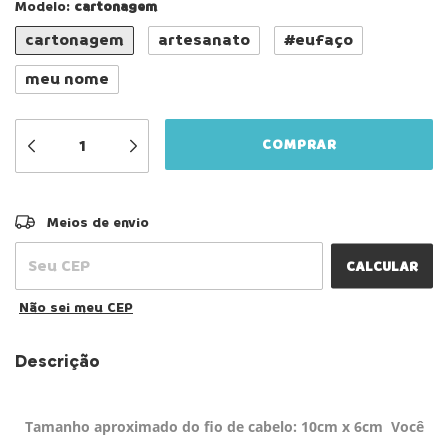
Modelo:
cartonagem
cartonagem
artesanato
#eufaço
meu nome
ALTERAR CEP
Entregas para o CEP:
Meios de envio
CALCULAR
Não sei meu CEP
Descrição
Tamanho aproximado do fio de cabelo: 10cm x 6cm Você