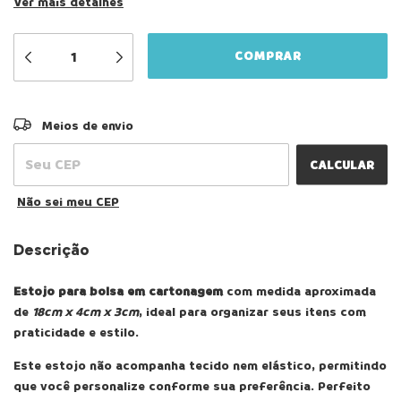
Ver mais detalhes
ALTERAR CEP
Entregas para o CEP:
Meios de envio
CALCULAR
Não sei meu CEP
Descrição
Estojo para bolsa em cartonagem
com medida aproximada
de
18cm x 4cm x 3cm
, ideal para organizar seus itens com
praticidade e estilo.
Este estojo não acompanha tecido nem elástico, permitindo
que você personalize conforme sua preferência. Perfeito